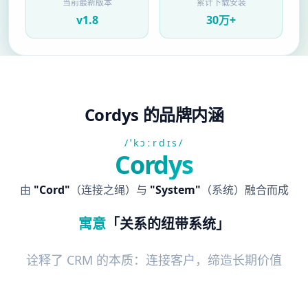
当前最新版本
累计下载安装
v1.8
30万+
Cordys 的品牌内涵
/ˈkɔːrdɪs/
Cordys
由
"Cord"
（连接之绳）与
"System"
（系统）融合而成
寓意
「关系的纽带系统」
诠释了 CRM 的本质：连接客户，缔造长期价值