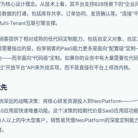
"为核心设计理念。从技术上看，其平台支持B2B场景下的"企业
务数据的打通，包括库存共享、订单协同、发货确认等。"连接"
ti-Tenant互联引擎支撑。
享销客提供了相对成熟的低代码定制能力，包括自定义对象、自
需要指出的是，纷享销客的PaaS能力更多是面向"配置级"定
为——而非面向"代码级"定制。如果你的业务中有大量需要在代
通过"开放平台"API来外挂实现，而不是直接在平台上修改内核。
优先
响深远的战略决策：将核心研发资源投入到NeoPlatform——一
aS应用层快速堆叠功能。这个决策的短期代价是SaaS应用层功
人以上的中大型客户，销售易凭借NeoPlatform的深度定制
度。