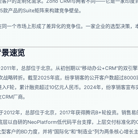
客户的定制化需求。Zoho CRM与两者不同——它是一家印度背
款产品的Suite矩阵来构建竞争壁垒。
在同一个市场上形成了差异化的竞争位。一家企业的选型决策，
背景速览
2011年，总部位于北京。从初创期以"移动办公+CRM"的双引擎
次战略转折。截至2025年底，纷享销客的公开客户数超过800
入F轮，累计融资超过10亿元人民币。2024年，纷享销客宣
CRM厂商。
于2012年，总部位于北京，2017年获得腾讯B+轮投资。销售
动：底层以自研的NeoPlatform低代码平台支撑，上层交付标准化
大型客户的BD力度，并将"国际化"和"制造业"列为两条核心增