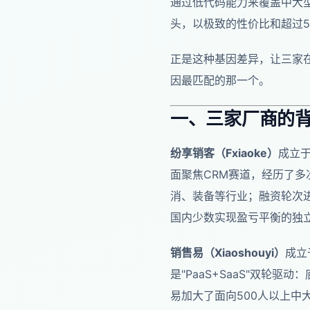
通过低代码能力来覆盖中大型
头，以极致的性价比和超过55
正是这种基因差异，让三家
因最匹配的那一个。
一、三家厂商的
纷享销客（Fxiaoke）
成立于
面聚焦CRM赛道，经历了多
消、装备等行业；融资轮次进
国内少数实现盈亏平衡的独立
销售易（Xiaoshouyi）
成立
是"PaaS+SaaS"双轮驱
易加大了面向500人以上中