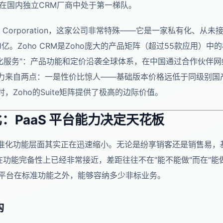
模在国内独立CRM厂商中处于第一梯队。
o Corporation，这家公司非常特殊——它是一家私有化、从
1亿。Zoho CRM是Zoho庞大的产品矩阵（超过55款应用）
化服务"：产品功能和定价沿袭全球体系，在中国通过合作伙伴网络
争力来自两点：一是性价比惊人——基础版本价格远低于同级别国
，Zoho的Suite矩阵提供了极高的边际价值。
：PaaS 平台能力决定天花板
标准化功能层面其实正在迅速缩小。无论是纷享销客还是销售易，
功能完备性上已经非常接近，差距往往不在"能不能做"而在"能
个平台在标准功能之外，能够容纳多少非标业务。
构