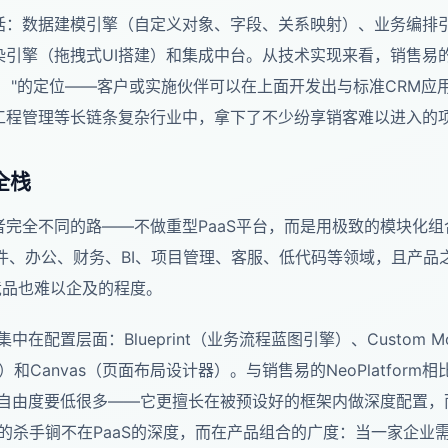
心能力包括：数据建模引擎（自定义对象、字段、关系映射）、业务编
引擎（拖拽式UI搭建）和集成中台。从技术实现来看，销售易的
服务）"的定位——客户或实施伙伴可以在上面开发出与标准CRM
工程管理等长链条复杂行业中，拿下了不少纷享销客难以进入的
全栈
两者完全不同的路——不做重型PaaS平台，而是用极致的模块化组
邮件、办公、财务、BI、项目管理、客服、低代码等领域，且产
竞品也难以企及的程度。
力集中在配置层面：Blueprint（业务流程蓝图引擎）、Custom 
校验规则）和Canvas（页面布局设计器）。与销售易的NeoPlatform相
的自由度要低很多——它更擅长在被预设好的框架内做深度配置，
o的杀手锏不在PaaS的深度，而在产品组合的广度：当一家企业需